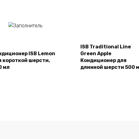
Подробнее
ISB Traditional Line
Подробнее
ндиционер ISB Lemon
Green Apple
я короткой шерсти,
Кондиционер для
0 мл
длинной шерсти 500 м