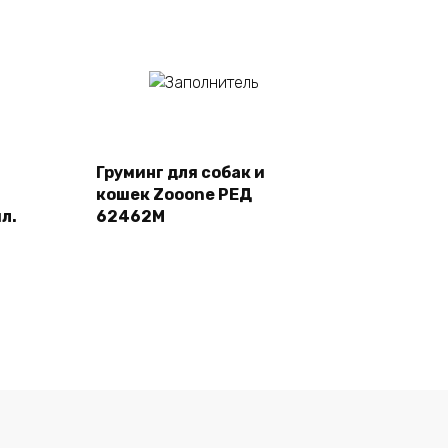
Подробнее
Груминг для собак и
кошек Zooone РЕД
л.
62462M