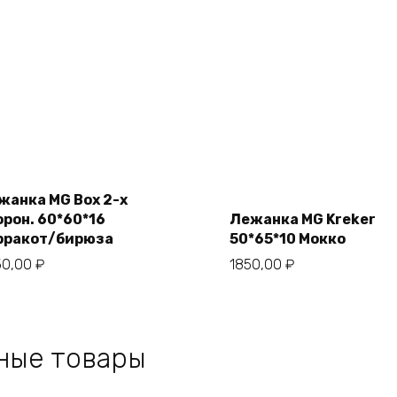
В
В
корзину
жанка MG Box 2-х
корзину
орон. 60*60*16
Лежанка MG Kreker
рракот/бирюза
50*65*10 Мокко
50,00
₽
1850,00
₽
ные товары