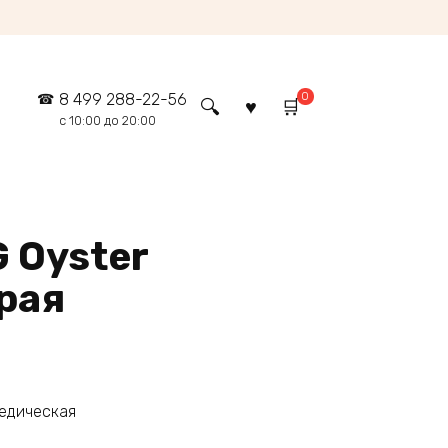
0
8 499 288-22-56
с 10:00 до 20:00
 Oyster
рая
педическая