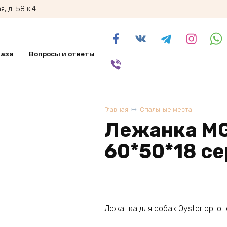
, д. 58 к.4
каза
Вопросы и ответы
Главная
Спальные места
Лежанка MG
60*50*18 се
Лежанка для собак Oyster орто