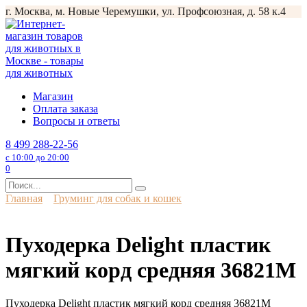
Перейти
г. Москва, м. Новые Черемушки, ул. Профсоюзная, д. 58 к.4
к
содержанию
Магазин
Оплата заказа
Вопросы и ответы
8 499 288-22-56
с 10:00 до 20:00
0
Search
for:
Главная
Груминг для собак и кошек
Пуходерка Delight пластик
мягкий корд средняя 36821М
Пуходерка Delight пластик мягкий корд средняя 36821М