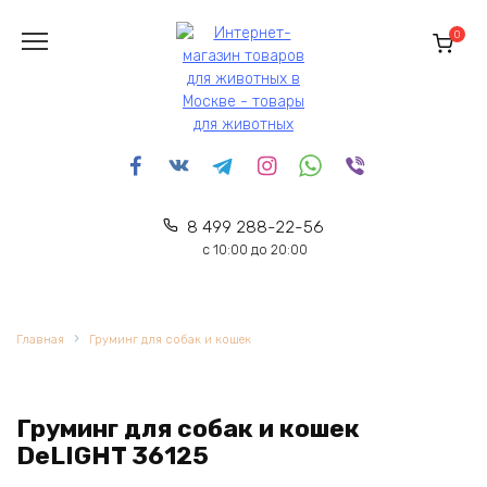
Перейти
к
0
содержанию
8 499 288-22-56
с 10:00 до 20:00
Главная
Груминг для собак и кошек
Груминг для собак и кошек
DeLIGHT 36125