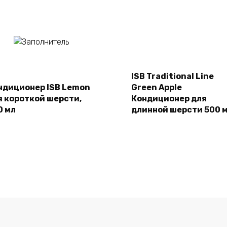
Подробнее
ISB Traditional Line
Подробнее
ндиционер ISB Lemon
Green Apple
я короткой шерсти,
Кондиционер для
0 мл
длинной шерсти 500 м