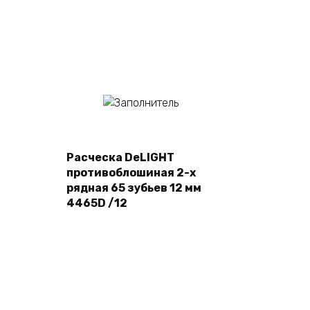
Подробнее
Расческа DeLIGHT
противоблошиная 2-х
рядная 65 зубьев 12 мм
4465D /12