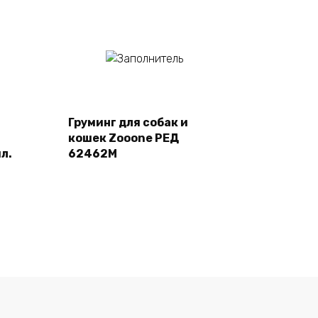
Подробнее
Груминг для собак и
кошек Zooone РЕД
л.
62462M