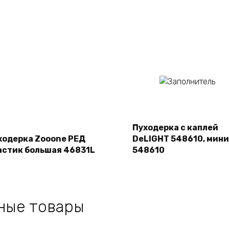
Подробнее
Подробнее
Пуходерка с каплей
ходерка Zooone РЕД
DeLIGHT 548610, мини
астик большая 46831L
548610
ные товары