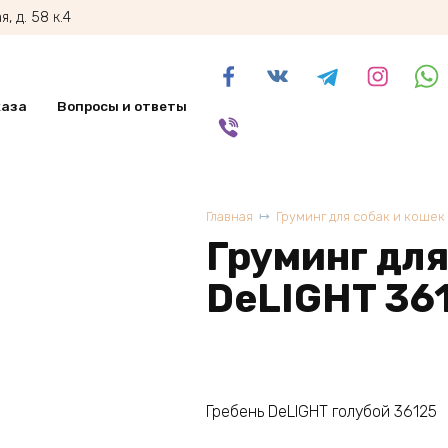
, д. 58 к.4
каза
Вопросы и ответы
Главная
Груминг для собак и кошек
Груминг для
DeLIGHT 36
Гребень DeLIGHT голубой 36125