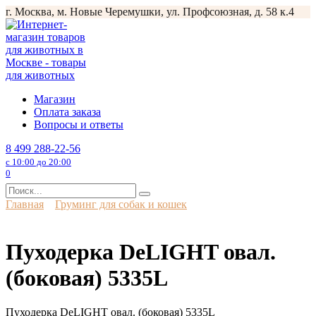
Перейти
г. Москва, м. Новые Черемушки, ул. Профсоюзная, д. 58 к.4
к
содержанию
Магазин
Оплата заказа
Вопросы и ответы
8 499 288-22-56
с 10:00 до 20:00
0
Search
for:
Главная
Груминг для собак и кошек
Пуходерка DeLIGHT овал.
(боковая) 5335L
Пуходерка DeLIGHT овал. (боковая) 5335L