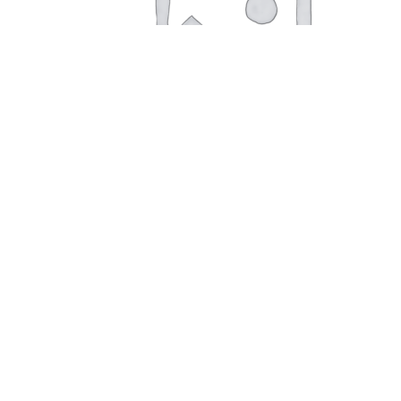
Подробнее
Когтерез-секатор DeLIGHT малый 40141S /12/