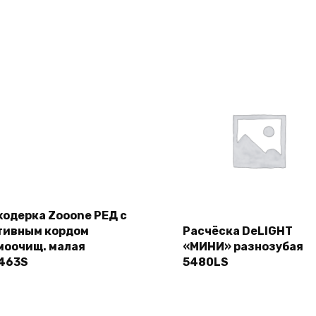
Подробнее
ходерка Zooone РЕД с
тивным кордом
Расчёска DeLIGHT
моочищ. малая
«МИНИ» разнозубая
Подробнее
463S
5480LS