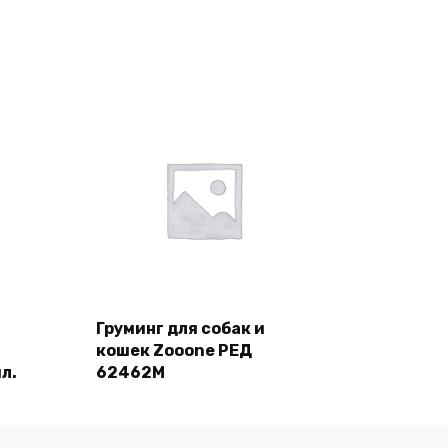
Груминг для собак и
кошек Zooone РЕД
Подробнее
л.
62462M