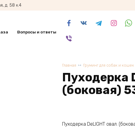
, д. 58 к.4
каза
Вопросы и ответы
Главная
Груминг для собак и кошек
Пуходерка 
(боковая) 
Пуходерка DeLIGHT овал. (боков