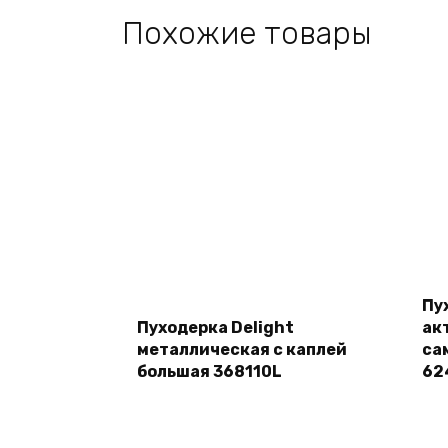
Похожие товары
Подробнее
Пу
Пуходерка Delight
ак
металлическая с каплей
са
большая 368110L
62