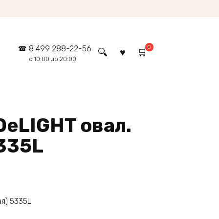
0
8 499 288-22-56
с 10:00 до 20:00
DeLIGHT овал.
5335L
ая) 5335L