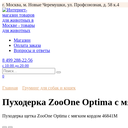
Перейти
г. Москва, м. Новые Черемушки, ул. Профсоюзная, д. 58 к.4
к
содержанию
Магазин
Оплата заказа
Вопросы и ответы
8 499 288-22-56
с 10:00 до 20:00
Search
for:
0
Главная
Груминг для собак и кошек
Пуходерка ZooOne Optima с м
Пуходерка щетка ZooOne Optima с мягким кордом 46841M