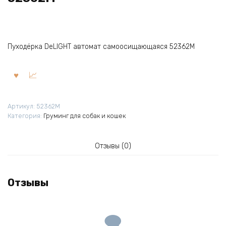
Пуходёрка DeLIGHT автомат самоосищающаяся 52362M
Артикул:
52362M
Категория:
Груминг для собак и кошек
Отзывы (0)
Отзывы