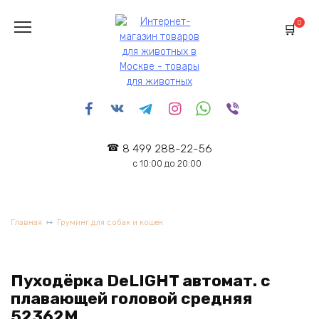
Перейти
к
0
содержанию
8 499 288-22-56
с 10:00 до 20:00
Главная
Груминг для собак и кошек
Пуходёрка DeLIGHT автомат. с
плавающей головой средняя
52362M