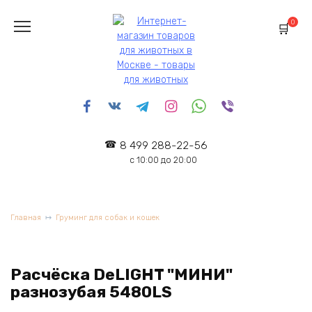
Перейти
к
0
содержанию
8 499 288-22-56
с 10:00 до 20:00
Главная
Груминг для собак и кошек
Расчёска DeLIGHT "МИНИ"
разнозубая 5480LS