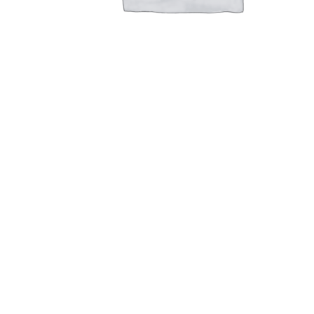
Подробнее
Расческа DeLIGHT метал с ручкой 24 зуб. 34424