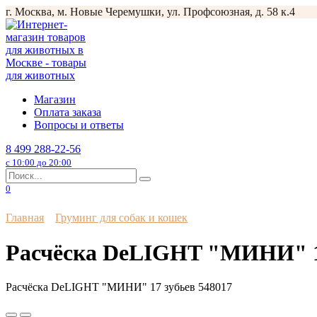
Перейти
г. Москва, м. Новые Черемушки, ул. Профсоюзная, д. 58 к.4
к
содержанию
Магазин
Оплата заказа
Вопросы и ответы
8 499 288-22-56
с 10:00 до 20:00
Search
for:
0
Главная
Груминг для собак и кошек
Расчёска DeLIGHT "МИНИ" 17
Расчёска DeLIGHT "МИНИ" 17 зубьев 548017