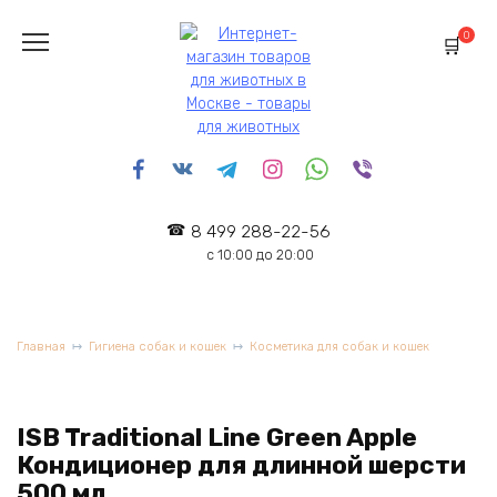
Перейти
к
0
содержанию
8 499 288-22-56
с 10:00 до 20:00
Главная
Гигиена собак и кошек
Косметика для собак и кошек
ISB Traditional Line Green Apple
Кондиционер для длинной шерсти
500 мл.